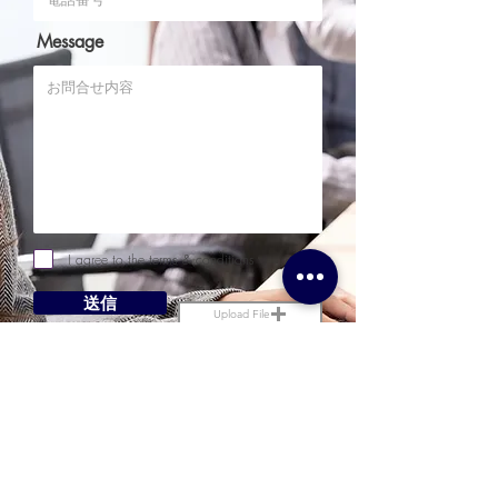
Message
I agree to the terms & conditions
送信
Upload File
Upload supported file (Max 15MB)