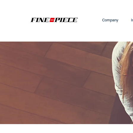
Company
I